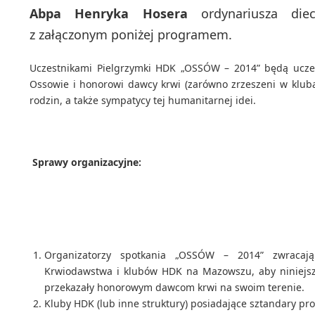
Abpa Henryka Hosera
ordynariusza diec
z załączonym poniżej programem.
Uczestnikami Pielgrzymki HDK „OSSÓW – 201
4” będą uczes
Ossowie i honorowi dawcy krwi (zarówno zrzeszeni w klubac
rodzin, a także sympatycy tej humanitarnej idei.
Sprawy organizacyjne:
Organizatorzy spotkania „OSSÓW – 201
4” zwracaj
Krwiodawstwa i klubów HDK na Mazowszu, aby niniejsz
przekazały honorowym dawcom krwi na swoim terenie.
Kluby HDK (lub inne struktury) posiadające sztandary pr