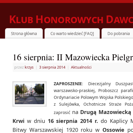
Klub Honorowych Dawc
ZIELONKA DZIELI SIĘ KRWIĄ Z POTRZEBUJĄCYMI
Strona główna
Co warto wiedzieć [FAQ]
Do pobrania
16 sierpnia: II Mazowiecka Pie
przez
krzys
|
3 sierpnia 2014
|
Aktualności
ZAPROSZENIE
: Diecezjalny Duszpa
warszawsko-praskiej, Proboszcz paraf
Ordynariacie Polowym Wojska Polskieg
z Sulejówka, Ochotnicze Straże Po
na
Drugą Mazowiecką
zaprosić
Krwi
w dniu
16 sierpnia 2014 r.
do Kaplicy 
Bitwy Warszawskiej 1920 roku w
Ossowie
po