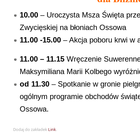
10.00
–
Uroczysta Msza Święta
prze
Zwycięskiej na błoniach Ossowa
11.00 -15.00
– Akcja poboru krwi w
11.00 –
11.15
Wręczenie Suwerenne
Maksymiliana Marii Kolbego wyróż
od 11.30
– Spotkanie w gronie pielg
ogólnym programie obchodów świąte
Ossowa.
Dodaj do zakładek
Link
.