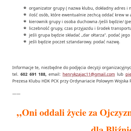
organizator grupy ( nazwa klubu, dokładny adres i nr
ilość osób, które ewentualnie zechcą oddać krew w
kierownik grupy i osoba duchowna /jeśli będzie/ (per
liczebność grupy, czas przyjazdu i środek transport
jeśli grupa będzie składać „dar ołtarza”. podać jeg
jeśli będzie poczet sztandarowy. podać nazwę.
Informacje te, niezbędne do podjęcia decyzji organizacyjnyc
tel.
602 691 188,
email:
henrykzajac11@gmail.com
lub
pi
Prezesa Klubu HDK PCK przy Ordynariacie Polowym Wojska Po
——
„
Oni oddali życie za Ojczy
dla Bliźn