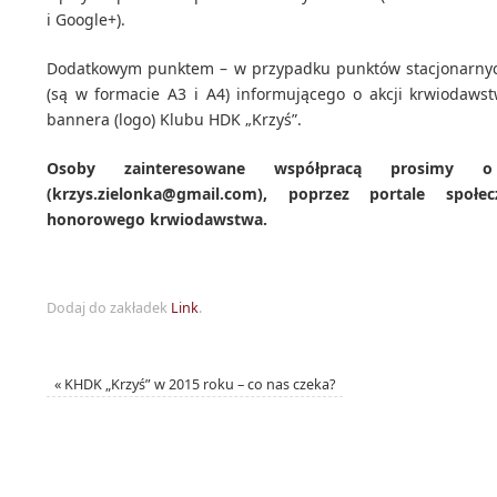
i Google+).
Dodatkowym punktem – w przypadku punktów stacjonarnyc
(są w formacie A3 i A4) informującego o akcji krwiodaws
bannera (logo) Klubu HDK „Krzyś”.
Osoby zainteresowane współpracą prosimy o
(krzys.zielonka@gmail.com), poprzez portale społ
honorowego krwiodawstwa.
Dodaj do zakładek
Link
.
«
KHDK „Krzyś” w 2015 roku – co nas czeka?