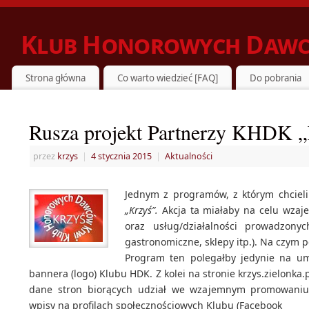
Klub Honorowych Dawc
ZIELONKA DZIELI SIĘ KRWIĄ Z POTRZEBUJĄCYMI
Strona główna
Co warto wiedzieć [FAQ]
Do pobrania
Rusza projekt Partnerzy KHDK „
przez
krzys
|
4 stycznia 2015
|
Aktualności
Jednym z programów, z którym chciel
„Krzyś”.
Akcja ta miałaby na celu wz
oraz usług/działalności prowadzony
gastronomiczne, sklepy itp.). Na czym 
Program ten polegałby jedynie na umi
bannera (logo) Klubu HDK. Z kolei na stronie krzys.zielonka.
dane stron biorących udział we wzajemnym promowaniu.
wpisy na profilach społecznościowych Klubu (Facebook