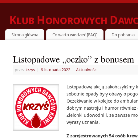
Klub Honorowych Dawc
ZIELONKA DZIELI SIĘ KRWIĄ Z POTRZEBUJĄCYMI
Strona główna
Co warto wiedzieć [FAQ]
Do pobrania
Listopadowe „oczko” z bonusem
przez
krzys
|
6 listopada 2022
|
Aktualności
Listopadową akcją zakończyliśmy ko
sobotnie opady były obawy o pogod
Oczekiwanie w kolejce do ambulan
dobrym nastroju i humor również 
Zielonki udowodnili, ze zawsze moż
wyrazy uznania.
Z zarejestrowanych 54 osób krew 