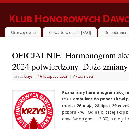
Klub Honorowych Dawc
ZIELONKA DZIELI SIĘ KRWIĄ Z POTRZEBUJĄCYMI
Strona główna
Co warto wiedzieć [FAQ]
Do pobrania
OFICJALNIE: Harmonogram akcj
2024 potwierdzony. Duże zmiany
przez
krzys
|
16 listopada 2023
|
Aktualności
Poznaliśmy harmonogram akcji n
roku
ambulans do poboru krwi po
marca, 26 maja, 28 lipca, 29 wrze
poboru krwi. Od najbliższej akcji 
dawców do godz. 12:30), a nie jak d