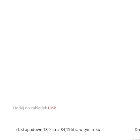
Dodaj do zakładek
Link
.
«
Listopadowe 18,9 litra, 84,15 litra w tym roku
Dn