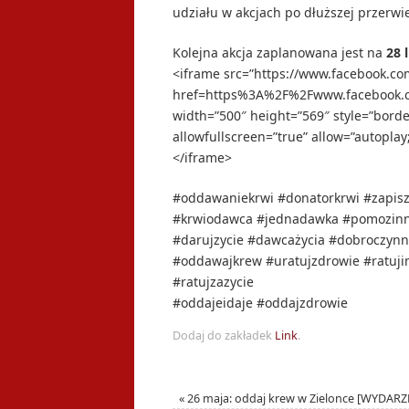
udziału w akcjach po dłuższej przerwi
Kolejna akcja zaplanowana jest na
28 
<iframe src=”https://www.facebook.co
href=https%3A%2F%2Fwww.facebook.
width=”500″ height=”569″ style=”borde
allowfullscreen=”true” allow=”autoplay
</iframe>
#oddawaniekrwi #donatorkrwi #zapisz
#krwiodawca #jednadawka #pomozinn
#darujzycie #dawcażycia #dobroczynn
#oddawajkrew #uratujzdrowie #ratuj
#ratujzazycie
#oddajeidaje #oddajzdrowie
Dodaj do zakładek
Link
.
«
26 maja: oddaj krew w Zielonce [WYDARZ