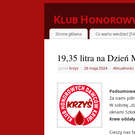
Klub Honorowy
ZIELONKA DZIELI SIĘ KRWIĄ Z POTRZ
Strona główna
Co warto wiedzieć [F
19,35 litra na Dzi
przez
krzys
|
26 maja 2024
|
Aktualności
Podsumowani
Za nami pół
W sobotę „dz
oknami Szkoł
Krew oddały 
Cieszy nas f