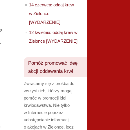
14 czerwca: oddaj krew
w Zielonce
[WYDARZENIE]
BfgF6ZSSxaRkyALivNLJHeLag7bAEdXHvEhQ6kiQPLeLxKA6l%26id%3D
12 kwietnia: oddaj krew w
Zielonce [WYDARZENIE]
>
Pomóż promować ideę
akcji oddawania krwi
Zwracamy się z prośbą do
wszystkich, którzy mogą
pomóc w promocji idei
krwiodawstwa. Nie tylko
w Internecie poprzez
udostępnianie informacji
»
o akcjach w Zielonce, lecz