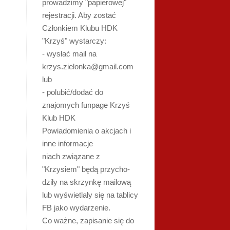
prowadzimy "papierowej"
rejestracji. Aby zostać
Członkiem Klubu HDK
"Krzyś" wystarczy:
- wysłać mail na
krzys.zielonka@gmail.com
lub
- polubić/dodać do
znajomych funpage Krzyś
Klub HDK
Powiadomienia o akcjach i
inne informacje
niach związane z
"Krzysiem" będą przycho-
dziły na skrzynkę mailową
lub wyświetlały się na tablicy
FB jako wydarzenie.
Co ważne, zapisanie się do