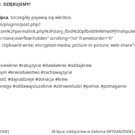
e.
DZIĘKUJEMY!
lipca
. Szczegóły pojawią się wkrótce.
m/plugins/post.php?
com%2Fpermalink.php%3Fstory_fbid%3Dpfbid09VMYw5PJYnxhpuMX
r:none;overflow:hidden” scrolling=”no” frameborder=”0″
; clipboard-write; encrypted-media; picture-in-picture; web-share”
siewkrwi #ratujzycie #dawkakrwi #oddajkrew
ym #krwiodawstwo #zachowajzycie
ość #dajnadzieje #donacja #krew
innego #oddawajsluzebnie #zdrowieludzi #pomoc #pomaganie
ENIE]
28 lipca: oddaj krew w Zielonce [WYDARZENIE]