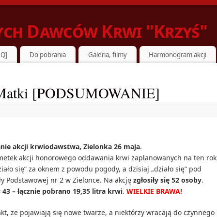
ch Dawców Krwi "Krzyś"
EBUJĄCYMI
AQ]
Do pobrania
Galeria, filmy
Harmonogram akcji
eń Matki [PODSUMOWANIE]
e akcji krwiodawstwa, Zielonka 26 maja
.
metek akcji honorowego oddawania krwi zaplanowanych na ten rok
iało się” za oknem z powodu pogody, a dzisiaj „działo się” pod
y Podstawowej nr 2 w Zielonce. Na akcję
zgłosiły się 52 osoby
.
43 – łącznie pobrano 19,35 litra krwi
.
WIELKIE BRAWA!
akt, że pojawiają się nowe twarze, a niektórzy wracają do czynnego