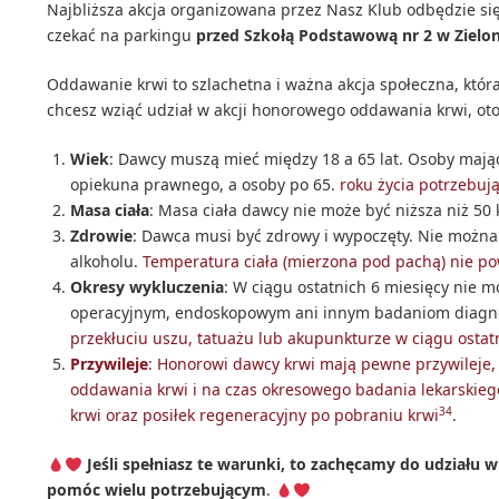
Najbliższa akcja organizowana przez Nasz Klub odbędzie si
czekać na parkingu
przed Szkołą Podstawową nr 2 w Zielo
Oddawanie krwi to szlachetna i ważna akcja społeczna, która
chcesz wziąć udział w akcji honorowego oddawania krwi, oto
Wiek
: Dawcy muszą mieć między 18 a 65 lat. Osoby mają
opiekuna prawnego, a osoby po 65.
roku życia potrzebuj
Masa ciała
: Masa ciała dawcy nie może być niższa niż 50 
Zdrowie
: Dawca musi być zdrowy i wypoczęty. Nie można
alkoholu.
Temperatura ciała (mierzona pod pachą) nie p
Okresy wykluczenia
: W ciągu ostatnich 6 miesięcy nie
operacyjnym, endoskopowym ani innym badaniom diagn
przekłuciu uszu, tatuażu lub akupunkturze w ciągu ostat
Przywileje
: Honorowi dawcy krwi mają pewne przywileje, 
oddawania krwi i na czas okresowego badania lekarskieg
3
4
krwi oraz posiłek regeneracyjny po pobraniu krwi
.
Jeśli spełniasz te warunki, to zachęcamy do udziału w
pomóc wielu potrzebującym
.