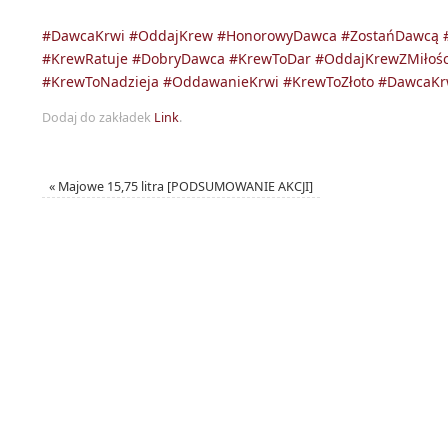
#DawcaKrwi
#OddajKrew
#HonorowyDawca
#ZostańDawcą
#KrewRatuje
#DobryDawca
#KrewToDar
#OddajKrewZMiłoś
#KrewToNadzieja
#OddawanieKrwi
#KrewToZłoto
#DawcaKr
Dodaj do zakładek
Link
.
«
Majowe 15,75 litra [PODSUMOWANIE AKCJI]