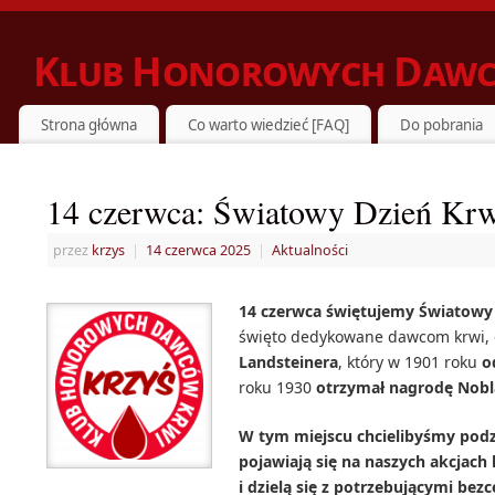
Klub Honorowych Dawc
ZIELONKA DZIELI SIĘ KRWIĄ Z POTRZEBUJĄCYMI
Strona główna
Co warto wiedzieć [FAQ]
Do pobrania
14 czerwca: Światowy Dzień Kr
przez
krzys
|
14 czerwca 2025
|
Aktualności
14 czerwca świętujemy Światow
święto dedykowane dawcom krwi,
Landsteinera
, który w 1901 roku
o
roku 1930
otrzymał nagrodę Nobl
W tym miejscu chcielibyśmy pod
pojawiają się na naszych akcjac
i dzielą się z potrzebującymi be