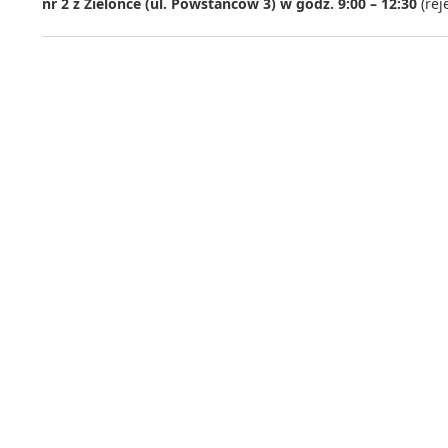
nr 2 z Zielonce (ul. Powstańców 3) w godz. 9:00 – 12:30
(rej