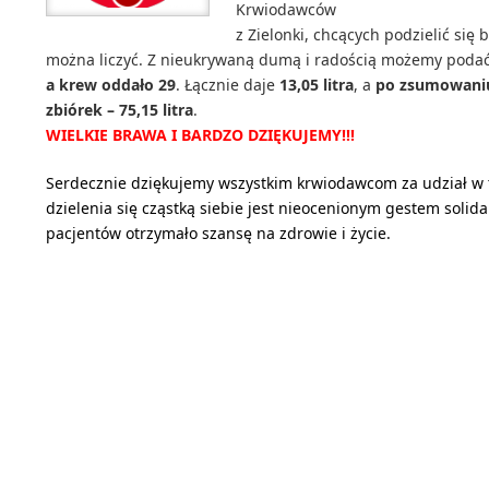
Krwiodawców
z Zielonki, chcących podzielić si
można liczyć. Z nieukrywaną dumą i radością możemy podać,
a krew oddało 29
. Łącznie daje
13,05 litra
, a
po zsumowaniu
zbiórek – 75,15 litra
.
WIELKIE BRAWA I BARDZO DZIĘKUJEMY!!!
Serdecznie dziękujemy wszystkim krwiodawcom za udział w 
dzielenia się cząstką siebie jest nieocenionym gestem solida
pacjentów otrzymało szansę na zdrowie i życie.