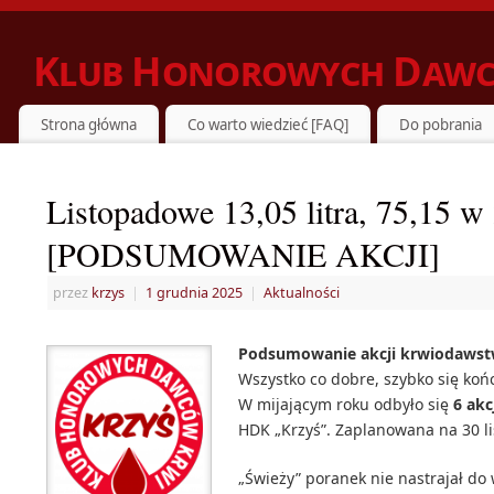
Klub Honorowych Dawc
ZIELONKA DZIELI SIĘ KRWIĄ Z POTRZEBUJĄCYMI
Strona główna
Co warto wiedzieć [FAQ]
Do pobrania
Listopadowe 13,05 litra, 75,15 w
[PODSUMOWANIE AKCJI]
przez
krzys
|
1 grudnia 2025
|
Aktualności
Podsumowanie akcji krwiodawstw
Wszystko co dobre, szybko się koń
W mijającym roku odbyło się
6 ak
HDK „Krzyś”. Zaplanowana na 30 li
„Świeży” poranek nie nastrajał do