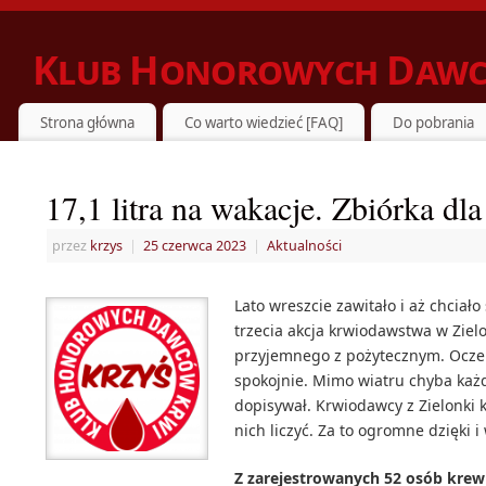
Klub Honorowych Dawc
ZIELONKA DZIELI SIĘ KRWIĄ Z POTRZEBUJĄCYMI
Strona główna
Co warto wiedzieć [FAQ]
Do pobrania
17,1 litra na wakacje. Zbiórka dla
przez
krzys
|
25 czerwca 2023
|
Aktualności
Lato wreszcie zawitało i aż chciał
trzecia akcja krwiodawstwa w Ziel
przyjemnego z pożytecznym. Oczek
spokojnie. Mimo wiatru chyba każ
dopisywał. Krwiodawcy z Zielonki 
nich liczyć. Za to ogromne dzięki 
Z zarejestrowanych 52 osób krew 