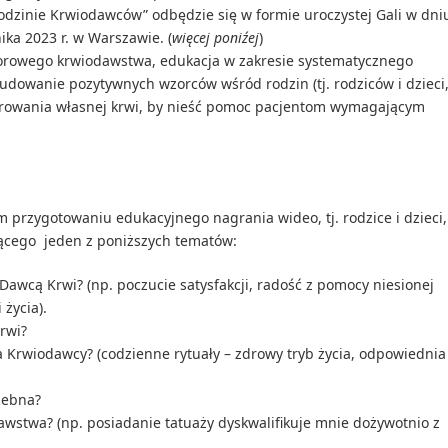
rodzinie Krwiodawców” odbędzie się w formie uroczystej Gali w dni
ika 2023 r. w Warszawie. (
więcej poniźej
)
rowego krwiodawstwa, edukacja w zakresie systematycznego
budowanie pozytywnych wzorców wśród rodzin (tj. rodziców i dzieci
iarowania własnej krwi, by nieść pomoc pacjentom wymagającym
przygotowaniu edukacyjnego nagrania wideo, tj. rodzice i dzieci,
jącego jeden z poniższych tematów:
wcą Krwi? (np. poczucie satysfakcji, radość z pomocy niesionej
życia).
rwi?
a Krwiodawcy? (codzienne rytuały – zdrowy tryb życia, odpowiednia
zebna?
dawstwa? (np. posiadanie tatuaży dyskwalifikuje mnie dożywotnio z