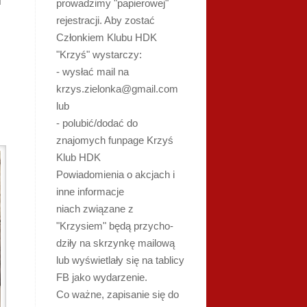
u
prowadzimy "papierowej"
rejestracji. Aby zostać
Członkiem Klubu HDK
"Krzyś" wystarczy:
- wysłać mail na
krzys.zielonka@gmail.com
lub
- polubić/dodać do
znajomych funpage Krzyś
Klub HDK
Powiadomienia o akcjach i
inne informacje
niach związane z
"Krzysiem" będą przycho-
dziły na skrzynkę mailową
lub wyświetlały się na tablicy
FB jako wydarzenie.
Co ważne, zapisanie się do