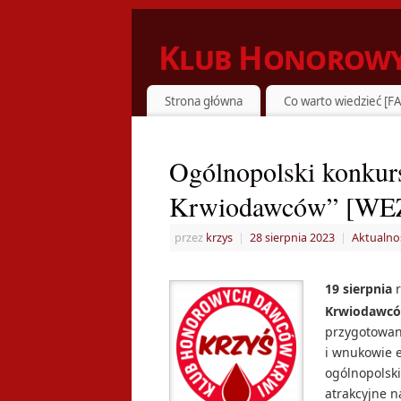
Klub Honorowy
ZIELONKA DZIELI SIĘ KRWIĄ Z POTRZ
Strona główna
Co warto wiedzieć [F
Ogólnopolski konkurs
Krwiodawców” [WE
przez
krzys
|
28 sierpnia 2023
|
Aktualno
19 sierpnia
r
Krwiodawc
przygotowan
i wnukowie e
ogólnopolsk
atrakcyjne n