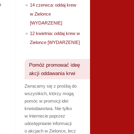
u
14 czerwca: oddaj krew
w Zielonce
[WYDARZENIE]
,
12 kwietnia: oddaj krew w
Zielonce [WYDARZENIE]
Pomóż promować ideę
akcji oddawania krwi
Zwracamy się z prośbą do
wszystkich, którzy mogą
pomóc w promocji idei
krwiodawstwa. Nie tylko
w Internecie poprzez
udostępnianie informacji
o akcjach w Zielonce, lecz