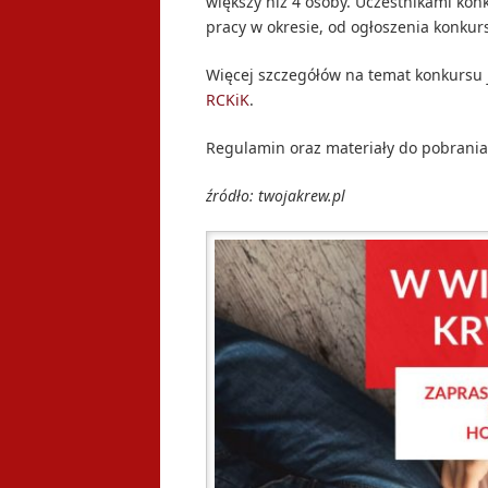
większy niż 4 osoby. Uczestnikami ko
pracy w okresie, od ogłoszenia konkur
Więcej szczegółów na temat konkursu 
RCKiK
.
Regulamin oraz materiały do pobrani
źródło: twojakrew.pl