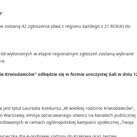
y:
ne zostaną 42 zgłoszenia (dwa z regionu każdego z 21 RCKiK) do
ród wyłonionych w etapie regionalnym zgłoszeń zostaną wybrane
ia.
nie Krwiodawców” odbędzie się w formie uroczystej Gali w dniu 1
a jest tytuł Laureata Konkursu „W wielkiej rodzinie Krwiodawców”,
do Warszawy, emisja opracowanego utworu na kanałach publicznej
undowanych w ramach ogólnopolskiej kampanii społecznej „Twoja
 wycieczka dla 4-osobowej rodziny do Krakowa oraz zestaw