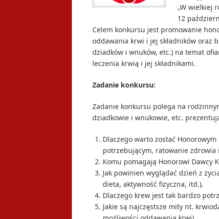
„W wielkiej 
12 październ
Celem konkursu jest promowanie hono
oddawania krwi i jej składników oraz 
dziadków i wnuków, etc.) na temat of
leczenia krwią i jej składnikami.
Zadanie konkursu:
Zadanie konkursu polega na rodzinnym 
dziadkowie i wnukowie, etc. prezentu
Dlaczego warto zostać Honorowym Da
potrzebującym, ratowanie zdrowia i 
Komu pomagają Honorowi Dawcy K
Jak powinien wyglądać dzień z życi
dieta, aktywność fizyczna, itd.).
Dlaczego krew jest tak bardzo potr
Jakie są najczęstsze mity nt. krwio
możliwości oddawania krwi).