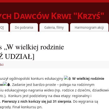
ch Dawców Krwi "Krzyś"
EBUJĄCYMI
AQ]
Do pobrania
Galeria, filmy
Harmonogram akcji
 „W wielkiej rodzinie
Ź UDZIAŁ]
ści
uszył ogólnopolski konkurs edukacyjny
W wielkiej rodzinie
ów
. Zadanie jest bardzo proste – polega na rodzinnym
iu edukacyjnego nagrania wideo (np. rodzice z dziećmi, dziadkowi
tc.). Konkurs jest podzielony na dwa etapy: regionalny i
i.
Pierwszy z nich kończy się już 31 sierpnia
. Do wygrania są
agrody. Finał konkursu pn.