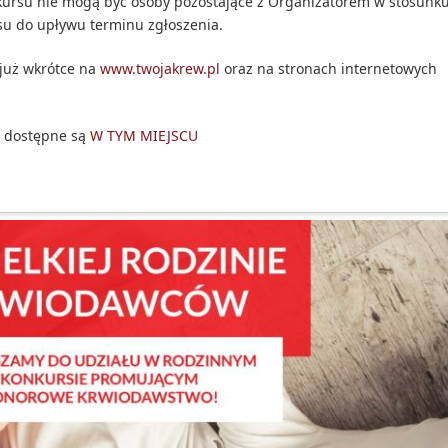
nkursu nie mogą być osoby pozostające z Organizatorem w stosunk
su do upływu terminu zgłoszenia.
już wkrótce na
www.twojakrew.pl
oraz na stronach internetowych
a dostępne są
W TYM MIEJSCU