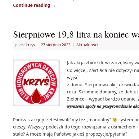
Continue reading
→
Sierpniowe 19,8 litra na koniec 
przez
krzys
|
27 sierpnia 2023
|
Aktualności
Jak akcją zbiórki krwi zaczęliśmy wa
Co więcej,
Alert RCB
nie dotyczył na
wyjść
z domu. Sierpniowa akcja krwioda
roku. Skromnie dodamy, że debiut 
Zielonce – wypadł bardzo udanie.
𝒘𝒚𝒓𝒂𝒛̇𝒆𝒏𝒊𝒆 𝒛𝒈𝒐𝒅𝒚 𝒏𝒂 𝒑𝒓𝒛𝒆𝒑𝒓𝒐𝒘𝒂𝒅𝒛𝒆𝒏𝒊𝒆 𝒂𝒌𝒄
Podczas akcji przetestowaliśmy też „manualny”
system nu
cieszy. Wszyscy podeszli do tego rozwiązania z uśmiechem
stałe? A może mają Państwo jakieś propozycje/pytania?