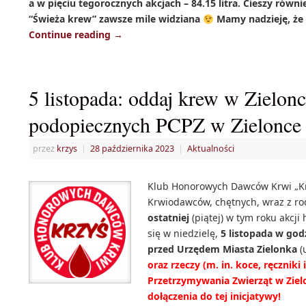
a w pięciu tegorocznych akcjach – 84.15 litra. Cieszy równi
“Świeża krew” zawsze mile widziana
Mamy nadzieję, że 
Continue reading
→
5 listopada: oddaj krew w Zielonc
podopiecznych PCPZ w Zielon
przez
krzys
|
28 października 2023
|
Aktualności
Klub Honorowych Dawców Krwi „Krz
Krwiodawców, chętnych, wraz z rod
ostatniej
(piątej) w tym roku akcj
się w niedzielę,
5 listopada w god
przed Urzędem Miasta Zielonka
(
oraz rzeczy (m. in. koce, ręcznik
Przetrzymywania Zwierząt w Ziel
dołączenia do tej inicjatywy!