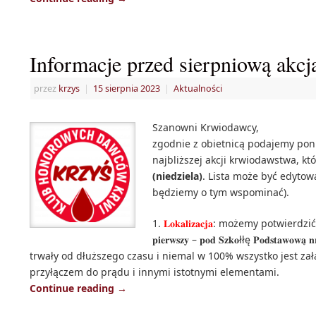
Informacje przed sierpniową akc
przez
krzys
|
15 sierpnia 2023
|
Aktualności
Szanowni Krwiodawcy,
zgodnie z obietnicą podajemy pon
najbliższej akcji krwiodawstwa, k
(niedziela)
. Lista może być edytow
będziemy o tym wspominać).
1.
𝐋𝐨𝐤𝐚𝐥𝐢𝐳𝐚𝐜𝐣𝐚
: możemy potwierdzić, że 𝟐𝟕 𝐬
𝐩𝐢𝐞𝐫𝐰𝐬𝐳𝐲 – 𝐩𝐨𝐝 𝐒𝐳𝐤𝐨łłę 𝐏𝐨𝐝𝐬𝐭𝐚𝐰
trwały od dłuższego czasu i niemal w 100% wszystko jest zał
przyłączem do prądu i innymi istotnymi elementam
Continue reading
→