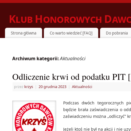
Klub Honorowych Dawc
ZIELONKA DZIELI SIĘ KRWIĄ Z POTRZEBUJĄCYMI
Strona główna
Co warto wiedzieć [FAQ]
Do pobrania
Aktualności
Archiwum kategorii:
Odliczenie krwi od podatku PI
przez
krzys
|
20 grudnia 2023
|
Aktualności
Podczas dwóch tegorocznych pi
będzie brała zaświadczenia o odda
zaświadczeniu można „odliczyć” 
Jeżeli ktoś nie był na akcji i nie 