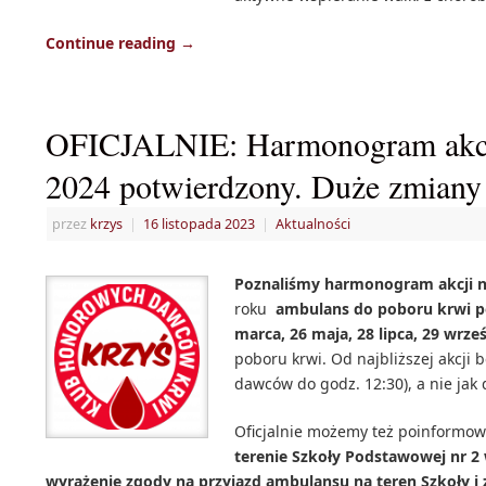
Continue reading
→
OFICJALNIE: Harmonogram akcj
2024 potwierdzony. Duże zmiany
przez
krzys
|
16 listopada 2023
|
Aktualności
Poznaliśmy harmonogram akcji n
roku
ambulans do poboru krwi po
marca, 26 maja, 28 lipca, 29 wrze
poboru krwi. Od najbliższej akcji 
dawców do godz. 12:30), a nie jak d
Oficjalnie możemy też poinformow
terenie Szkoły Podstawowej nr 2 
wyrażenie zgody na przyjazd ambulansu na teren Szkoły i 