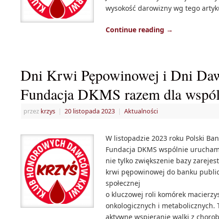
wysokość darowizny wg tego artyk
Continue reading
→
Dni Krwi Pępowinowej i Dni Da
Fundacja DKMS razem dla wspól
przez
krzys
|
20 listopada 2023
|
Aktualności
W listopadzie 2023 roku Polski Ba
Fundacja DKMS wspólnie uruchamia
nie tylko zwiększenie bazy zareje
krwi pępowinowej do banku public
społecznej
o kluczowej roli komórek macierzy
onkologicznych i metabolicznych. T
aktywne wspieranie walki z choro