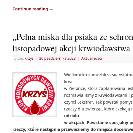
Continue reading
→
„Pełna miska dla psiaka ze schro
listopadowej akcji krwiodawstwa
przez
krzys
|
20 października 2023
|
Aktualności
Wielkimi krokami zbliża się ostat
krwi
w Zielonce, która zaplanowana jes
rozmawialiśmy z Krwiodawcami i po
czymś „ekstra”. Tak powstał pomys
rzeczy dla zwierząt, które czekają
udziału
w akcjach. Powstanie specjalny 
rzeczy, które następnie przewieziemy do miejsca docelow