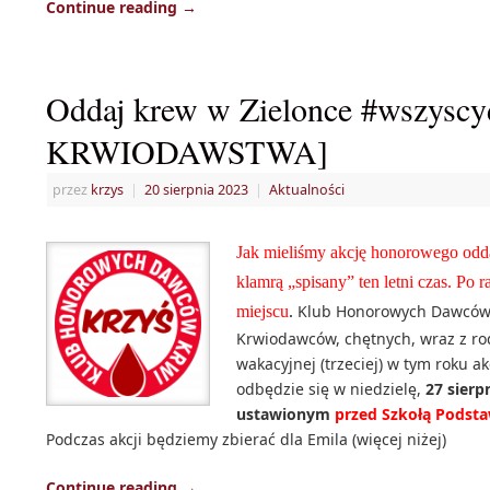
Continue reading
→
Oddaj krew w Zielonce #wszysc
KRWIODAWSTWA]
przez
krzys
|
20 sierpnia 2023
|
Aktualności
Jak mieliśmy akcję honorowego odda
klamrą „spisany” ten letni czas. Po
Klub Honorowych Dawców K
miejscu
.
Krwiodawców, chętnych, wraz z rod
wakacyjnej (trzeciej) w tym roku 
odbędzie się w niedzielę,
27 sierp
ustawionym
przed Szkołą Podsta
Podczas akcji będziemy zbierać dla Emila (więcej niżej)
Continue reading
→