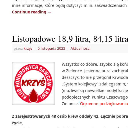
inne informacje, które będą dotyczyć m.in. zaświadczeniach
Continue reading
→
Listopadowe 18,9 litra, 84,15 lit
przez
krzys
|
5 listopada 2023
|
Aktualności
Wszystko co dobre, szybko się koń
w Zielonce. Jesienna aura zachęca
deszczyk, to nie przegonił Krwiodaw
„System kolejkowy” zdał egzamin,
(możliwe są niewielkie modyfikacje
podopiecznych Punktu Czasowego 
Zielonce.
Ogromne podziękowania 
Z zarejestrowanych 48 osób krew oddały 42. Łącznie pobra
życie,