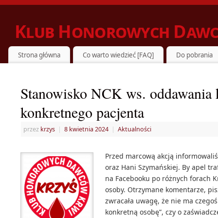
Klub Honorowych Dawc
ZIELONKA DZIELI SIĘ KRWIĄ Z POTRZEBUJĄCYMI
Strona główna
Co warto wiedzieć [FAQ]
Do pobrania
Stanowisko NCK ws. oddawania 
konkretnego pacjenta
przez
krzys
|
8 kwietnia 2024
|
Aktualności
Przed marcową akcją informowaliś
oraz Hani Szymańskiej. By apel tra
na Facebooku po różnych forach K
osoby. Otrzymane komentarze, pisz
zwracała uwagę, że nie ma czegoś
konkretną osobę”, czy o zaświadcz