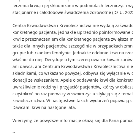
leczenia krwią i jej składnikami w podmiotach leczniczych w
stacjonarne i całodobowe świadczenia zdrowotne (Dz.U. 2023. 
Centra Krwiodawstwa i Krwiolecznictwa nie wydają zaświadc
konkretnego pacjenta, jednakże uprzednio poinformowane 
krwi z przeznaczeniem dla konkretnego pacjenta zwiększa m
także dla innych pacjentów, szczególnie w przypadkach zmni
grupie lub rzadkim fenotypie. Jednakże oddanie krwi na rzecz
właśnie do niej. Decyduje o tym szereg uwarunkowań zarówn
ani dawca, ani Centrum Krwiodawstwa i Krwiolecznictwa nie 
składnikami, co wskazano powyżej, odbywa się wyłącznie w o
donacji ze wskazaniem. Apele o oddawanie krwi dla konkret
uwrażliwienie rodziny i przyjaciół pacjentów, którzy w oblic
częstokroć po raz pierwszy w swoim życiu stykają się z tem
krwiolecznictwa. W następstwie takich wydarzeń pojawiają si
Dawcami krwi na następne lata.
Wierzymy, że powyższe informacje okażą się dla Pana pomo