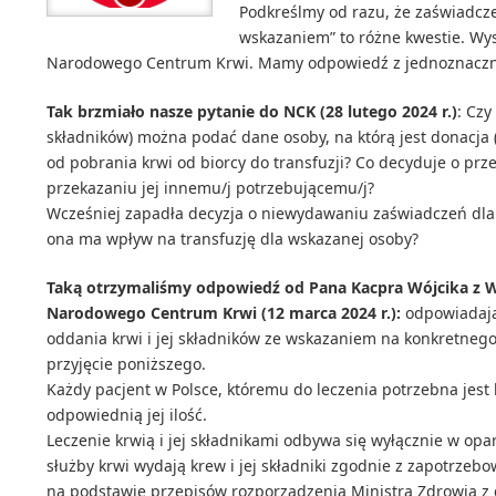
Podkreślmy od razu, że zaświadcze
wskazaniem” to różne kwestie. Wys
Narodowego Centrum Krwi. Mamy odpowiedź z jednoznaczn
Tak brzmiało nasze pytanie do NCK (28 lutego 2024 r.)
: Czy
składników) można podać dane osoby, na którą jest donacja
od pobrania krwi od biorcy do transfuzji? Co decyduje o prz
przekazaniu jej innemu/j potrzebującemu/j?
Wcześniej zapadła decyzja o niewydawaniu zaświadczeń dla
ona ma wpływ na transfuzję dla wskazanej osoby?
Taką otrzymaliśmy odpowiedź od Pana Kacpra Wójcika z W
Narodowego Centrum Krwi (12 marca 2024 r.):
odpowiadając
oddania krwi i jej składników ze wskazaniem na konkretneg
przyjęcie poniższego.
Każdy pacjent w Polsce, któremu do leczenia potrzebna jest
odpowiednią jej ilość.
Leczenie krwią i jej składnikami odbywa się wyłącznie w opar
służby krwi wydają krew i jej składniki zgodnie z zapotrze
na podstawie przepisów rozporządzenia Ministra Zdrowia z d