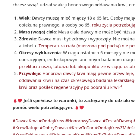
chcesz wziąć udział w akcji honorowego oddawania krwi, oto
Wiek
: Dawcy muszą mieć między 18 a 65 lat. Osoby mają
opiekuna prawnego, a osoby po 65.
roku życia potrzebuj
Masa (waga) ciała
: Masa ciała dawcy nie może być niższa
Zdrowie
: Dawca musi być zdrowy i wypoczęty. Nie można
alkoholu.
Temperatura ciała (mierzona pod pachą) nie p
Okresy wykluczenia
: W ciągu ostatnich 6 miesięcy nie
operacyjnym, endoskopowym ani innym badaniom diagn
przekłuciu uszu, tatuażu lub akupunkturze w ciągu ostat
Przywileje
: Honorowi dawcy krwi mają pewne przywileje, 
oddawania krwi i na czas okresowego badania lekarskieg
3
4
krwi oraz posiłek regeneracyjny po pobraniu krwi
.
Jeśli spełniasz te warunki, to zachęcamy do udziału w
pomóc wielu potrzebującym
.
#DawcaKrwi
#OddajKrew
#HonorowyDawca
#ZostańDawcą
#KrewRatuje
#DobryDawca
#KrewToDar
#OddajKrewZMiłoś
#KrewToNadzieja
#OddawanieKrwi
#KrewToZłoto
#DawcaKr