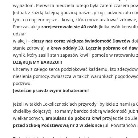
wyjazdom. Pierwsza niedziela lutego była zatem czasem pow
Jednak z każdą kolejną godziną nasze „progi” odwiedzało cor
tym, co najcenniejsze – krwią, która może uratować zdrowie,
Podczas akcji
zarejestrowało się 40 osób
(kilka osób konsul
udział
w akcji –
cieszy nas coraz większa świadomość Dawców
dot
stanie zdrowia). a
krew oddały 33. Łącznie pobrano od dawc
wynik, który zasili stan zapasów krwi i pomoże w ratowaniu 
DZIĘKUJEMY BARDZO!!!
Chcemy z całego serca podziękować każdemu, kto zdecydowa
niesienia pomocy, zwłaszcza w takich warunkach pogodowych
podziwu.
Jesteście prawdziwymi bohaterami!
Jeżeli w takich „okolicznościach przyrody” byliście z nami (a
chcieliby dołączyć) , to mamy bardzo dobrą wiadomość! Już
wielkanocnych,
ambulans do poboru krwi
przyjedzie do Zie
przed Szkołą Podstawową nr 2 w Zielonce
(ul. Powstańców 3