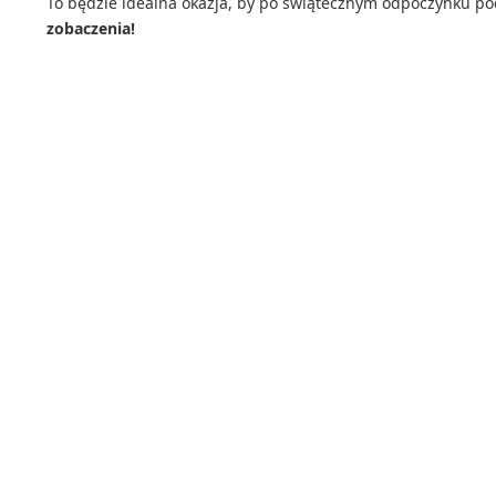
To będzie idealna okazja, by po świątecznym odpoczynku pod
zobaczenia!