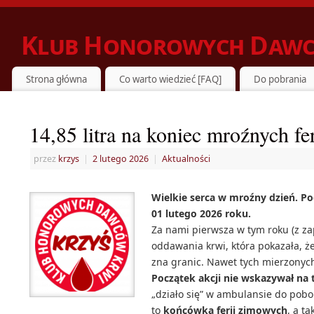
Klub Honorowych Dawc
ZIELONKA DZIELI SIĘ KRWIĄ Z POTRZEBUJĄCYMI
Strona główna
Co warto wiedzieć [FAQ]
Do pobrania
14,85 litra na koniec mroźnych fer
przez
krzys
|
2 lutego 2026
|
Aktualności
Wielkie serca w mroźny dzień. P
01 lutego 2026 roku.
Za nami pierwsza w tym roku (z z
oddawania krwi, która pokazała, że
zna granic. Nawet tych mierzonych
Początek akcji nie wskazywał na
„działo się” w ambulansie do pobor
to
końcówka ferii zimowych
, a t