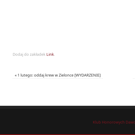
Dodaj do zakładek
Link
.
«
1 lutego: oddaj krew w Zielonce [WYDARZENIE]
Klub Honorowych Dawcó