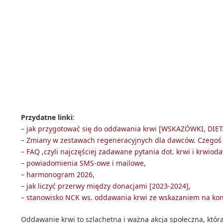
Przydatne linki
:
–
jak przygotować się do oddawania krwi [WSKAZÓWKI, DIET
–
Zmiany w zestawach regeneracyjnych dla dawców. Czegoś t
–
FAQ ,czyli najczęściej zadawane pytania dot. krwi i krwio
–
powiadomienia SMS-owe i mailowe
,
–
harmonogram 2026
,
–
jak liczyć przerwy między donacjami [2023-2024]
,
–
stanowisko NCK ws. oddawania krwi ze wskazaniem na kon
Oddawanie krwi to szlachetna i ważna akcja społeczna, która